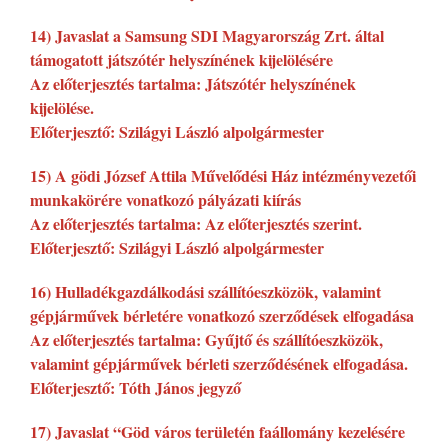
14) Javaslat a Samsung SDI Magyarország Zrt. által
támogatott játszótér helyszínének kijelölésére
Az előterjesztés tartalma: Játszótér helyszínének
kijelölése.
Előterjesztő: Szilágyi László alpolgármester
15) A gödi József Attila Művelődési Ház intézményvezetői
munkakörére vonatkozó pályázati kiírás
Az előterjesztés tartalma: Az előterjesztés szerint.
Előterjesztő: Szilágyi László alpolgármester
16) Hulladékgazdálkodási szállítóeszközök, valamint
gépjárművek bérletére vonatkozó szerződések elfogadása
Az előterjesztés tartalma: Gyűjtő és szállítóeszközök,
valamint gépjárművek bérleti szerződésének elfogadása.
Előterjesztő: Tóth János jegyző
17) Javaslat “Göd város területén faállomány kezelésére