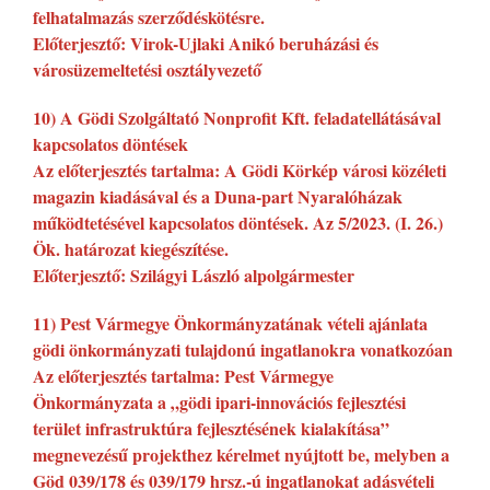
felhatalmazás szerződéskötésre.
Előterjesztő: Virok-Ujlaki Anikó beruházási és
városüzemeltetési osztályvezető
10) A Gödi Szolgáltató Nonprofit Kft. feladatellátásával
kapcsolatos döntések
Az előterjesztés tartalma: A Gödi Körkép városi közéleti
magazin kiadásával és a Duna-part Nyaralóházak
működtetésével kapcsolatos döntések. Az 5/2023. (I. 26.)
Ök. határozat kiegészítése.
Előterjesztő: Szilágyi László alpolgármester
11) Pest Vármegye Önkormányzatának vételi ajánlata
gödi önkormányzati tulajdonú ingatlanokra vonatkozóan
Az előterjesztés tartalma: Pest Vármegye
Önkormányzata a „gödi ipari-innovációs fejlesztési
terület infrastruktúra fejlesztésének kialakítása”
megnevezésű projekthez kérelmet nyújtott be, melyben a
Göd 039/178 és 039/179 hrsz.-ú ingatlanokat adásvételi