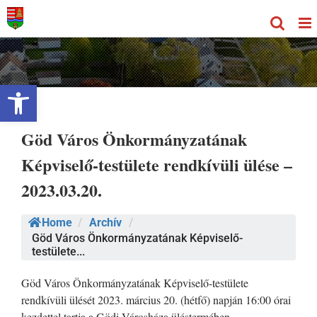
Kihagyás
Eszköztár megnyitása
Göd Város Önkormányzatának
Képviselő-testülete rendkívüli ülése –
2023.03.20.
Home
/
Archív
/
Göd Város Önkormányzatának Képviselő-
testülete...
Göd Város Önkormányzatának Képviselő-testülete
rendkívüli ülését 2023. március 20. (hétfő) napján 16:00 órai
kezdettel tartja a Gödi Városháza üléstermében