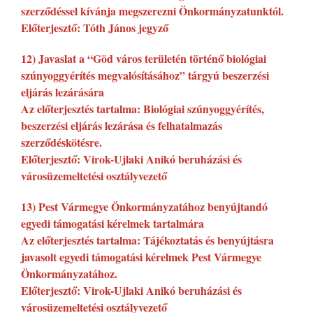
szerződéssel kívánja megszerezni Önkormányzatunktól.
Előterjesztő: Tóth János jegyző
12) Javaslat a “Göd város területén történő biológiai
szúnyoggyérítés megvalósításához” tárgyú beszerzési
eljárás lezárására
Az előterjesztés tartalma: Biológiai szúnyoggyérítés,
beszerzési eljárás lezárása és felhatalmazás
szerződéskötésre.
Előterjesztő: Virok-Ujlaki Anikó beruházási és
városüzemeltetési osztályvezető
13) Pest Vármegye Önkormányzatához benyújtandó
egyedi támogatási kérelmek tartalmára
Az előterjesztés tartalma: Tájékoztatás és benyújtásra
javasolt egyedi támogatási kérelmek Pest Vármegye
Önkormányzatához.
Előterjesztő: Virok-Ujlaki Anikó beruházási és
városüzemeltetési osztályvezető