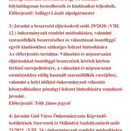
folytatólagosan beszedhessék és kiadásaikat teljesítsék.
Előterjesztő: Szilágyi László alpolgármester
3) Javaslat a beszerzési eljárásokról szóló 29/2020. (VIII.
12.) önkormányzati rendelet módosítására, valamint
szavazófülkék beszerzéséhez és választással összefüggő
egyéb kiadásokhoz szükséges fedezet biztosítására
Az előterjesztés tartalma: Választási és népszavazási
eljárásokkal összefüggő beszerzések kivételi körben
történő szerepeltetésére, a választási és népszavazási
eseményekhez eddig használt szavazófülkék cseréjéhez,
valamint a helyi időközi önkormányzati választás
lebonyolításához pénzügyi fedezet biztosítására vonatkozó
javaslat.
Előterjesztő: Tóth János jegyző
4) Javaslat Göd Város Önkormányzata Képviselő-
testületének Szervezeti és Működési Szabályzatáról szóló
21/2021. (VIII. 24.) önkormányzati rendelet módosítására