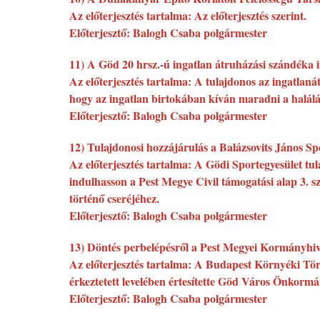
Az előterjesztés tartalma: Az előterjesztés szerint.
Előterjesztő: Balogh Csaba polgármester
11) A Göd 20 hrsz.-ú ingatlan átruházási szándéka i
Az előterjesztés tartalma: A tulajdonos az ingatlan
hogy az ingatlan birtokában kíván maradni a halálá
Előterjesztő: Balogh Csaba polgármester
12) Tulajdonosi hozzájárulás a Balázsovits János S
Az előterjesztés tartalma: A Gödi Sportegyesület tu
indulhasson a Pest Megye Civil támogatási alap 3.
történő cseréjéhez.
Előterjesztő: Balogh Csaba polgármester
13) Döntés perbelépésről a Pest Megyei Kormányhiv
Az előterjesztés tartalma: A Budapest Környéki Tör
érkeztetett levelében értesítette Göd Város Önkormá
Előterjesztő: Balogh Csaba polgármester