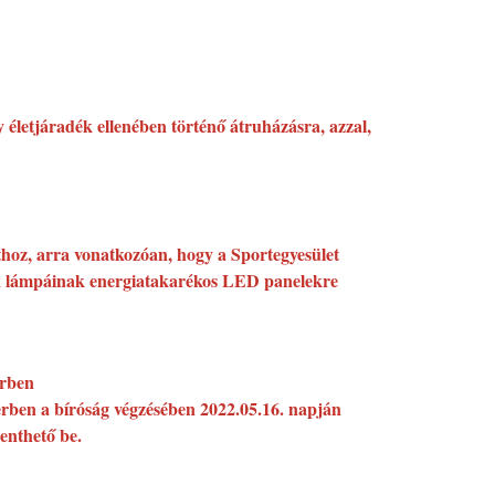
 életjáradék ellenében történő átruházásra, azzal,
thoz, arra vonatkozóan, hogy a Sportegyesület
nok lámpáinak energiatakarékos LED panelekre
erben
erben a bíróság végzésében 2022.05.16. napján
enthető be.