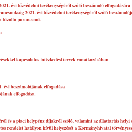
2021. évi tűzvédelmi tevékenységéről szóló beszámoló elfogadására
rancsnokság 2021. évi tűzvédelmi tevékenységéről szóló beszámolój
n tűzoltó parancsnok
a
rzésekkel kapcsolatos intézkedési tervek vonatkozásában
1. évi beszámolójának elfogadása
ójának elfogadása.
ről és a piaci helypénz díjakról szóló, valamint az állattartás helyi
latos rendelet hatályon kívül helyezését a Kormányhivatal törvényess