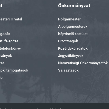
l
Önkormányzat
steri Hivatal
Polgármester
Alpolgármesterek
ogadás
Képviselő-testület
ti felépítés
Bizottságok
 telefonkönyv
Közérdekű adatok
tványok
Jegyzőkönyvek
zés
Nemzetiségi Önkormányzatok
tok, támogatások
Választások
eb