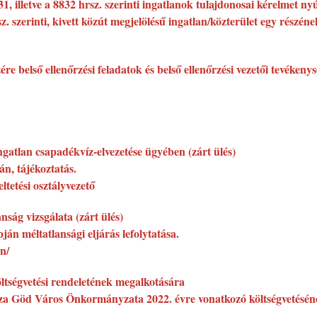
831, illetve a 8832 hrsz. szerinti ingatlanok tulajdonosai kérelme
rsz. szerinti, kivett közút megjelölésű ingatlan/közterület egy rész
belső ellenőrzési feladatok és belső ellenőrzési vezetői tevékenys
ngatlan csapadékvíz-elvezetése ügyében (zárt ülés)
án, tájékoztatás.
tetési osztályvezető
nság vizsgálata (zárt ülés)
ján méltatlansági eljárás lefolytatása.
n/
ltségvetési rendeletének megalkotására
zza Göd Város Önkormányzata 2022. évre vonatkozó költségvetésének 