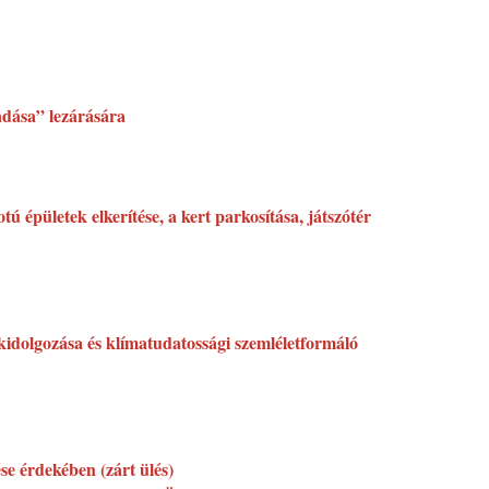
eadása” lezárására
ú épületek elkerítése, a kert parkosítása, játszótér
kidolgozása és klímatudatossági szemléletformáló
ése érdekében (zárt ülés)