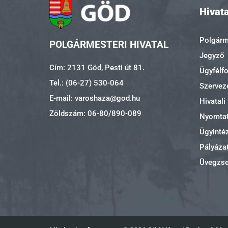
Hivata
Polgárme
POLGÁRMESTERI HIVATAL
Jegyző
Cím: 2131 Göd, Pesti út 81.
Ügyfélf
Tel.: (06-27) 530-064
Szerveze
E-mail: varoshaza@god.hu
Hivatali
Zöldszám: 06-80/890-089
Nyomta
Ügyinté
Pályáza
Üvegzs