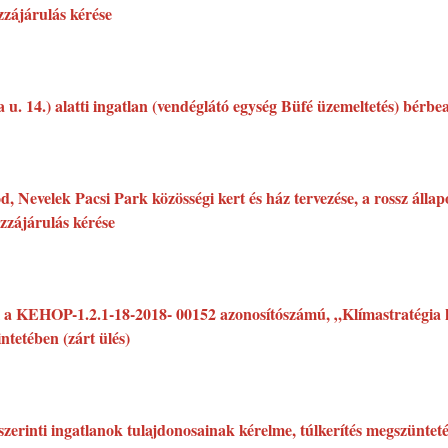
zzájárulás kérése
 u. 14.) alatti ingatlan (vendéglátó egység Büfé üzemeltetés) bérb
Nevelek Pacsi Park közösségi kert és ház tervezése, a rossz állapot
zzájárulás kérése
ról a KEHOP-1.2.1-18-2018- 00152 azonosítószámú, „Klímastratégia 
tetében (zárt ülés)
 szerinti ingatlanok tulajdonosainak kérelme, túlkerítés megszüntet