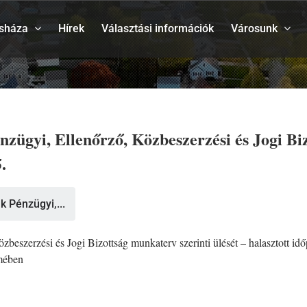
sháza
Hírek
Választási információk
Városunk
gyi, Ellenőrző, Közbeszerzési és Jogi Bizo
.
 Pénzügyi,...
zerzési és Jogi Bizottság munkaterv szerinti ülését – halasztott időp
rmében