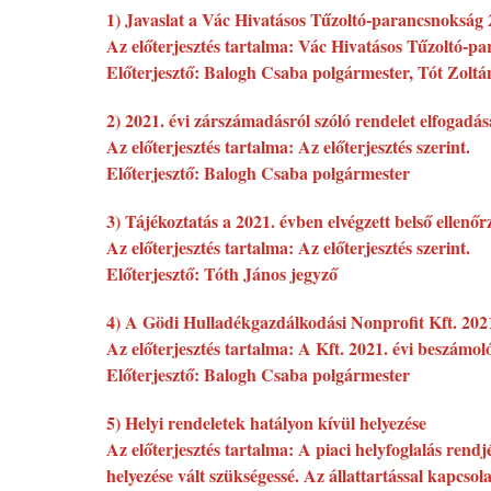
1) Javaslat a Vác Hivatásos Tűzoltó-parancsnokság 
Az előterjesztés tartalma: Vác Hivatásos Tűzoltó-pa
Előterjesztő: Balogh Csaba polgármester, Tót Zoltá
2) 2021. évi zárszámadásról szóló rendelet elfogadás
Az előterjesztés tartalma: Az előterjesztés szerint.
Előterjesztő: Balogh Csaba polgármester
3) Tájékoztatás a 2021. évben elvégzett belső ellenő
Az előterjesztés tartalma: Az előterjesztés szerint.
Előterjesztő: Tóth János jegyző
4) A Gödi Hulladékgazdálkodási Nonprofit Kft. 202
Az előterjesztés tartalma: A Kft. 2021. évi beszámol
Előterjesztő: Balogh Csaba polgármester
5) Helyi rendeletek hatályon kívül helyezése
Az előterjesztés tartalma: A piaci helyfoglalás rendjé
helyezése vált szükségessé. Az állattartással kapcso