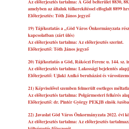
Az előterjesztés tartalma: A Göd belterület 8830, 8
amelyben az általuk túlkerekítéssel elfoglalt 8899 h
Előterjesztés: Tóth János jegyző
19) Tájékoztatás a „Göd Város Önkormányzata részére 
kapcsolatban (zárt ülés)
Az előterjesztés tartalma: Az előterjesztés szerint.
Előterjesztő: Tóth János jegyző
20) Tájékoztatás a Göd, Rákóczi Ferenc u. 144. sz. i
Az előterjesztés tartalma: Lakossági bejelentés alapj
Előterjesztő: Ujlaki Anikó beruházási és városüzemel
21) Képviselővel szemben felmerült esetleges méltatla
Az előterjesztés tartalma: Polgármesteri felkérés alap
Előterjesztő: dr. Pintér György PEKJB elnök /szóba
22) Javaslat Göd Város Önkormányzata 2022. évi kö
Az előterjesztés tartalma: Az előterjesztés tartalma
költségvetés főösszegét.