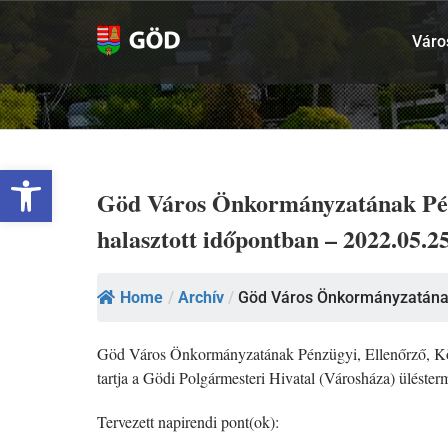
Kihagyás
Váro
Eszköztár megnyitása
Göd Város Önkormányzatának Pénzü
halasztott időpontban – 2022.05.25
Home
/
Archív
/
Göd Város Önkormányzatának
Göd Város Önkormányzatának Pénzügyi, Ellenőrző, Közbes
tartja a Gödi Polgármesteri Hivatal (Városháza) üléste
Tervezett napirendi pont(ok):