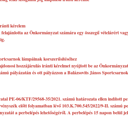
ránti kérelem
át felajánlotta az Önkormányzat számára egy összegű vételárért vagy
ig.
portcsarnok lámpáinak korszerűsítéséhez
lajdonosi hozzájárulás iránti kérelmet nyújtott be az Önkormányza
 számú pályázatán és ott pályázzon a Balázsovits János Sportcsar
atal PE-06/KTF/29568-35/2021. számú határozata ellen indított p
vényszék előtt folyamatban lévő 103.K.700.545/2022/9-II. számú p
nyzatát a perbelépés lehetőségéről. A perbelépés 15 napon belül jel