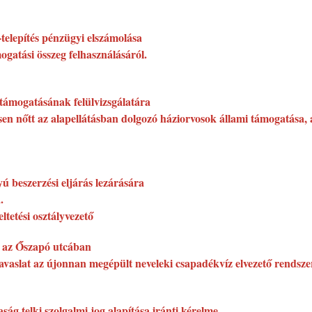
telepítés pénzügyi elszámolása
ogatási összeg felhasználásáról.
stámogatásának felülvizsgálatára
ősen nőtt az alapellátásban dolgozó háziorvosok állami támogatása,
 beszerzési eljárás lezárására
.
tetési osztályvezető
re az Őszapó utcában
javaslat az újonnan megépült neveleki csapadékvíz elvezető rendszer 
ág telki szolgalmi jog alapítása iránti kérelme