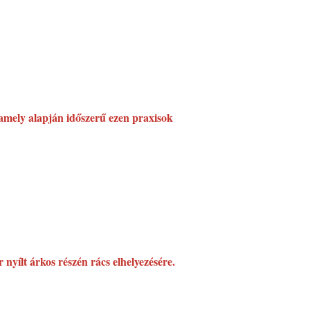
 amely alapján időszerű ezen praxisok
nyílt árkos részén rács elhelyezésére.