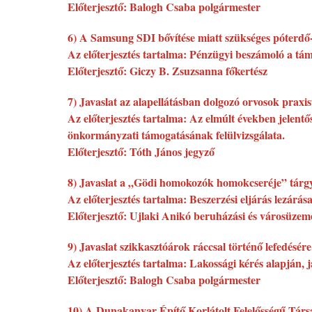
Előterjesztő: Balogh Csaba polgármester
6) A Samsung SDI bővítése miatt szükséges póterdő-
Az előterjesztés tartalma: Pénzügyi beszámoló a tám
Előterjesztő: Giczy B. Zsuzsanna főkertész
7) Javaslat az alapellátásban dolgozó orvosok praxi
Az előterjesztés tartalma: Az elmúlt években jelent
önkormányzati támogatásának felülvizsgálata.
Előterjesztő: Tóth János jegyző
8) Javaslat a „Gödi homokozók homokcseréje” tárgyú
Az előterjesztés tartalma: Beszerzési eljárás lezárása
Előterjesztő: Ujlaki Anikó beruházási és városüzemel
9) Javaslat szikkasztóárok ráccsal történő lefedésé
Az előterjesztés tartalma: Lakossági kérés alapján, 
Előterjesztő: Balogh Csaba polgármester
10) A Dunakanyar Építő Korlátolt Felelősségű Társas