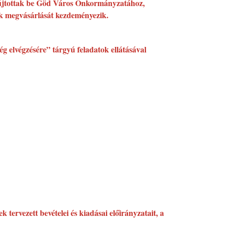
t nyújtottak be Göd Város Önkormányzatához,
ének megvásárlását kezdeményezik.
ég elvégzésére” tárgyú feladatok ellátásával
tervezett bevételei és kiadásai előirányzatait, a