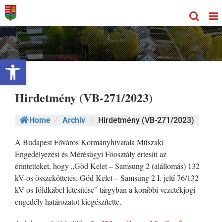
Kihagyás
Eszköztár megnyitása
Hirdetmény (VB-271/2023)
Home
/
Archív
/
Hirdetmény (VB-271/2023)
A Budapest Főváros Kormányhivatala Műszaki
Engedélyezési és Mérésügyi Föosztály értesíti az
érintetteket, hogy „Göd Kelet – Samsung 2 (alállomás) 132
kV-os összeköttetés; Göd Kelet – Samsung 2 I. jelű 76/132
kV-os földkábel létesítése” tárgyban a korábbi vezetékjogi
engedély határozatot kiegészítette.