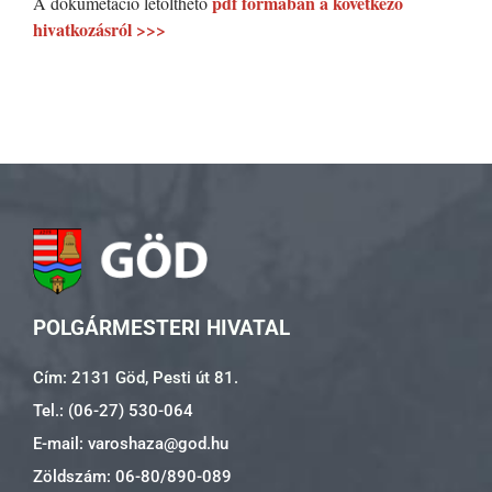
pdf formában a következő
A dokumetáció letölthető
hivatkozásról >>>
POLGÁRMESTERI HIVATAL
Cím: 2131 Göd, Pesti út 81.
Tel.: (06-27) 530-064
E-mail: varoshaza@god.hu
Zöldszám: 06-80/890-089