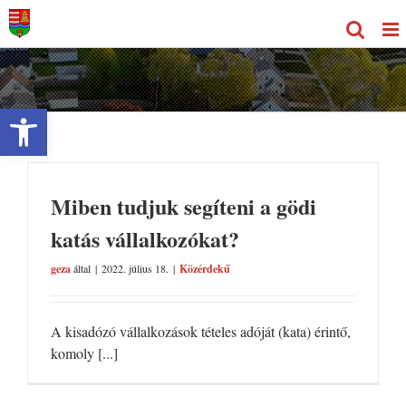
Kihagyás
Eszköztár megnyitása
Miben tudjuk segíteni a gödi
katás vállalkozókat?
geza
által
|
2022. július 18.
|
Közérdekű
A kisadózó vállalkozások tételes adóját (kata) érintő,
komoly [...]