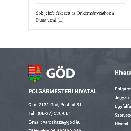
Sok jelzés érkezett az Önkormányzathoz a
Duna utcai [...]
Hivata
Polgárme
POLGÁRMESTERI HIVATAL
Jegyző
Cím: 2131 Göd, Pesti út 81.
Ügyfélf
Tel.: (06-27) 530-064
Szerveze
E-mail: varoshaza@god.hu
Hivatali