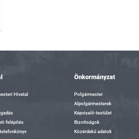
l
Önkormányzat
steri Hivatal
Polgármester
Alpolgármesterek
ogadás
Képviselő-testület
ti felépítés
Bizottságok
 telefonkönyv
Közérdekű adatok