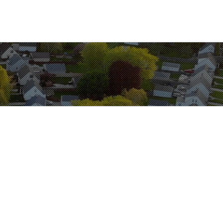
Környezetvédelem
HU
EN