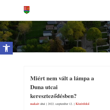
Kihagyás
Váro
Eszköztár megnyitása
Miért nem vált a lámpa a
Duna utcai
kereszteződésben?
makaiv
által
|
2022. szeptember 12.
|
Közérdekű