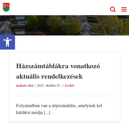
Kihagyás
Eszköztár megnyitása
Házszámtáblákra vonatkozó
aktuális rendelkezések
makaiv
által
|
2022. október 07.
|
Archív
Folyamatban van a népszámlálás, amelynek két
kitöltési módja [...]