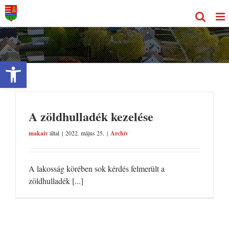
Kihagyás
Eszköztár megnyitása
A zöldhulladék kezelése
makaiv
által
|
2022. május 25.
|
Archív
A lakosság körében sok kérdés felmerült a
zöldhulladék [...]