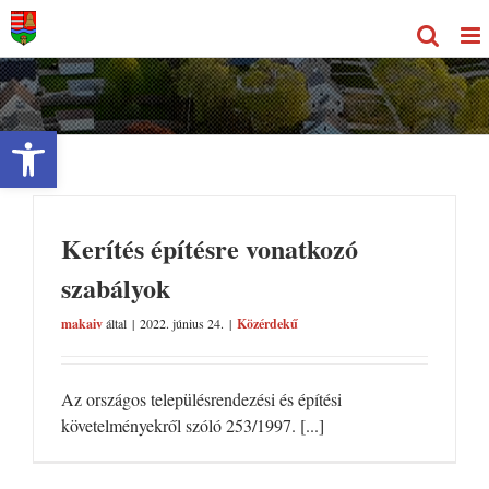
Kihagyás
Eszköztár megnyitása
Kerítés építésre vonatkozó
szabályok
makaiv
által
|
2022. június 24.
|
Közérdekű
Az országos településrendezési és építési
követelményekről szóló 253/1997. [...]