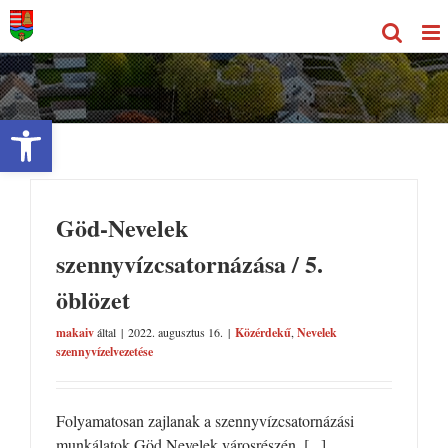
Kihagyás
Eszköztár megnyitása
Göd-Nevelek
szennyvízcsatornázása / 5.
öblözet
makaiv
által
|
2022. augusztus 16.
|
Közérdekű
,
Nevelek
szennyvízelvezetése
Folyamatosan zajlanak a szennyvízcsatornázási
munkálatok Göd Nevelek városrészén. [...]