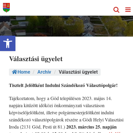
Kihagyás
Eszköztár megnyitása
Választási ügyelet
Home
/
Archív
/
Választási ügyelet
Tisztelt Jelöltként Indulni Szándékozó Választópolgár!
Tájékoztatom, hogy a Göd településen 2023. május 14.
napjára kitűzött időközi önkormányzati választáson
képviselőjelöltként, illetve polgármesterjelöltként indulni
szándékozó választópolgárok részére a Gödi Helyi Választási
2023. március 25. napján
Iroda (2131 Göd, Pesti út 81.)