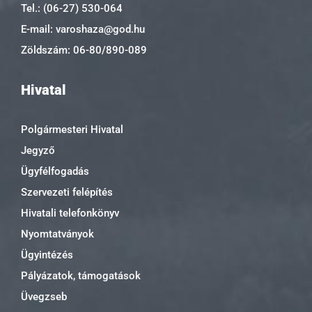
Tel.: (06-27) 530-064
E-mail: varoshaza@god.hu
Zöldszám: 06-80/890-089
Hivatal
Polgármesteri Hivatal
Jegyző
Ügyfélfogadás
Szervezeti felépítés
Hivatali telefonkönyv
Nyomtatványok
Ügyintézés
Pályázatok, támogatások
Üvegzseb