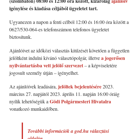
(szombaton) 08:00 és 12:00 óra között, kizárólag
ajánlóív
igénylése és kiadása céljából ügyeletet tart.
Ugyanezen a napon a fenti célból 12:00 és 16:00 óra között a
0627/530-064-es telefonszámon telefonos ügyeletet
biztosítunk.
Ajánlóívet az időközi választás kitűzését követően a független
a jogerősen
jelöltként indulni kívánó választópolgár, illetve
nyilvántartásba vett jelölő szervezet
– a képviseletére
jogosult személy útján – igényelhet.
jelöltek bejelentésére
Az ajánlóívek leadására,
2023.
március 27. napjától 2023. április 11. napján 16:00 óráig
Gödi Polgármesteri Hivatalra
nyílik lehetőségük a
vonatkozó munkaidőben.
További információk a god.hu választási
oldalán.