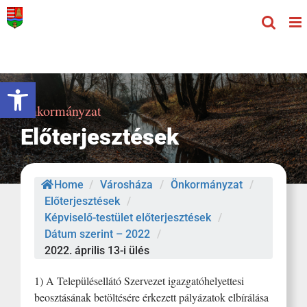
Kihagyás
Eszköztár megnyitása
Önkormányzat
Előterjesztések
Home
/
Városháza
/
Önkormányzat
/
Előterjesztések
/
Képviselő-testület előterjesztések
/
Dátum szerint – 2022
/
2022. április 13-i ülés
1) A Településellátó Szervezet igazgatóhelyettesi
beosztásának betöltésére érkezett pályázatok elbírálása