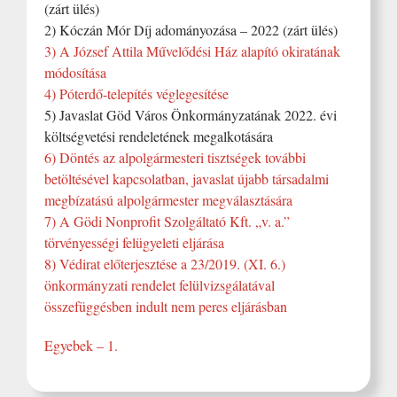
(zárt ülés)
2) Kóczán Mór Díj adományozása – 2022 (zárt ülés)
3) A József Attila Művelődési Ház alapító okiratának
módosítása
4) Póterdő-telepítés véglegesítése
5) Javaslat Göd Város Önkormányzatának 2022. évi
költségvetési rendeletének megalkotására
6) Döntés az alpolgármesteri tisztségek további
betöltésével kapcsolatban, javaslat újabb társadalmi
megbízatású alpolgármester megválasztására
7) A Gödi Nonprofit Szolgáltató Kft. „v. a.”
törvényességi felügyeleti eljárása
8) Védirat előterjesztése a 23/2019. (XI. 6.)
önkormányzati rendelet felülvizsgálatával
összefüggésben indult nem peres eljárásban
Egyebek – 1.