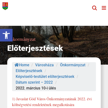
Kihagyás
Eszköztár megnyitása
Önkormányzat
Előterjesztések
Home
/
Városháza
/
Önkormányzat
/
Előterjesztések
/
Képviselő-testület előterjesztések
/
Dátum szerint – 2022
/
2022. március 10-i ülés
1) Javaslat Göd Város Önkormányzatának 2022. évi
költségvetési rendeletének megalkotására