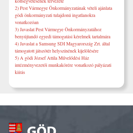
költségvetésének tervezete
2) Pest Vármegye Önkormányzatának vételi ajánlata
gödi önkormányzati tulajdonú ingatlanokra
vonatkozóan
3) Javaslat Pest Vármegye Önkormányzatához
benyújtandó egyedi támogatási kérelmek tartalmára
4) Javaslat a Samsung SDI Magyarország Zrt. által
támogatott játszótér helyszínének kijelölésére
5) A gödi József Attila Művelődési Ház
intézményvezetői munkakörére vonatkozó pályázati
kiírás