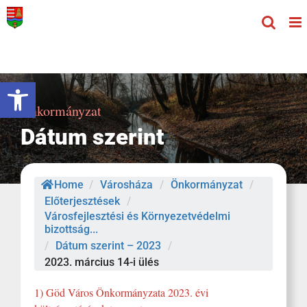
Kihagyás
Eszköztár megnyitása
Önkormányzat
Dátum szerint
Home
/
Városháza
/
Önkormányzat
/
Előterjesztések
/
Városfejlesztési és Környezetvédelmi
bizottság...
/
Dátum szerint – 2023
/
2023. március 14-i ülés
1) Göd Város Önkormányzata 2023. évi