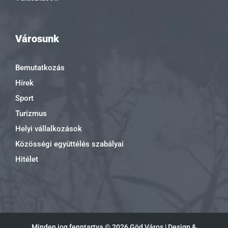
Városunk
Bemutatkozás
Hírek
Sport
Turizmus
Helyi vállalkozások
Közösségi együttélés szabályai
Hitélet
Minden jog fenntartva ©
2026 Göd Város | Design &