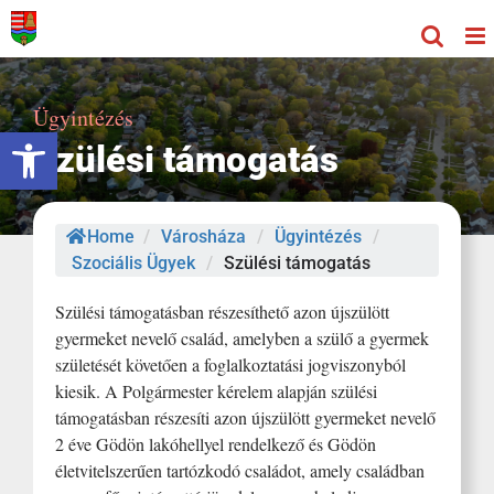
Kihagyás
Ügyintézés
Eszköztár megnyitása
Szülési támogatás
Home
/
Városháza
/
Ügyintézés
/
Szociális Ügyek
/
Szülési támogatás
Szülési támogatásban részesíthető azon újszülött
gyermeket nevelő család, amelyben a szülő a gyermek
születését követően a foglalkoztatási jogviszonyból
kiesik. A Polgármester kérelem alapján szülési
támogatásban részesíti azon újszülött gyermeket nevelő
2 éve Gödön lakóhellyel rendelkező és Gödön
életvitelszerűen tartózkodó családot, amely családban