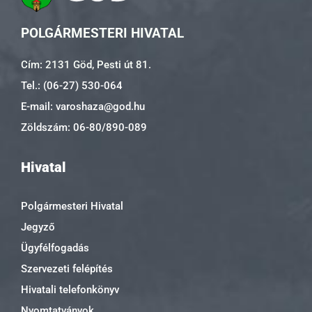
POLGÁRMESTERI HIVATAL
Cím: 2131 Göd, Pesti út 81.
Tel.: (06-27) 530-064
E-mail: varoshaza@god.hu
Zöldszám: 06-80/890-089
Hivatal
Polgármesteri Hivatal
Jegyző
Ügyfélfogadás
Szervezeti felépítés
Hivatali telefonkönyv
Nyomtatványok