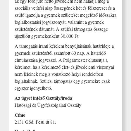
az egy főre jutó nettó jövedelem nem haladja meg a
szociális vetítési alap összegének két és félszeresét és a
szülő igazolja a gyermek születését megelőző időszakra
foglalkoztatási jogviszonyát, valamint a gyermek
születésének dátumát. A szülési támogatás összege
újszülött gyermekenként 30.000 Ft.
A támogatás iránti kérelem benyújtásának határideje a
gyermek születésétől számított 60 nap. A határidő
elmulasztása jogvesztő. A Polgármester elutasítja a
kérelmet, ha a kérelmező élet- és jövedelemi viszonyai
nem felelnek meg a vonatkozó helyi rendeletben
foglaltaknak. Szülési támogatás egy gyermekre csak
egyszer igényelhető.
Az ügyet intéző Osztály/iroda
Hatósági és Ügyfészolgálati Osztály
Címe
2131 Göd, Pesti út 81.