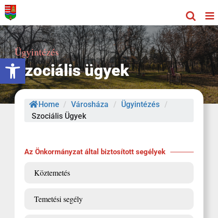
Kihagyás
Ügyintézés
Eszköztár megnyitása
Szociális ügyek
Home
/
Városháza
/
Ügyintézés
/
Szociális Ügyek
Az Önkormányzat által biztosított segélyek
Köztemetés
Temetési segély