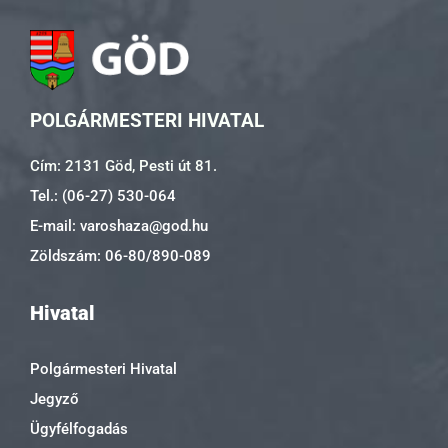
POLGÁRMESTERI HIVATAL
Cím: 2131 Göd, Pesti út 81.
Tel.: (06-27) 530-064
E-mail: varoshaza@god.hu
Zöldszám: 06-80/890-089
Hivatal
Polgármesteri Hivatal
Jegyző
Ügyfélfogadás