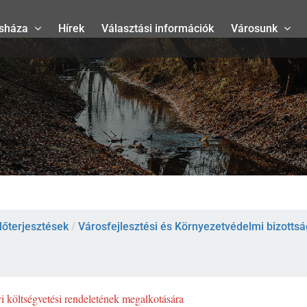
sháza
Hírek
Választási információk
Városunk
lőterjesztések
/
Városfejlesztési és Környezetvédelmi bizottság
 költségvetési rendeletének megalkotására