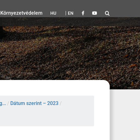
Környezetvédelem
HU
EN
...
/
Dátum szerint – 2023
/