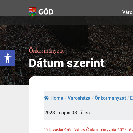
Kihagyás
Váro
Önkormányzat
Eszköztár megnyitása
Dátum szerint
Home
/
Városháza
/
Önkormányzat
/
E
2023. május 08-i ülés
1) Javaslat Göd Város Önkormányzata 2023. évi