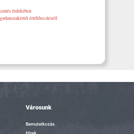
kentés érdekében
gatlanszakértői értékbecslésről
Városunk
Bemutatkozás
Hírek