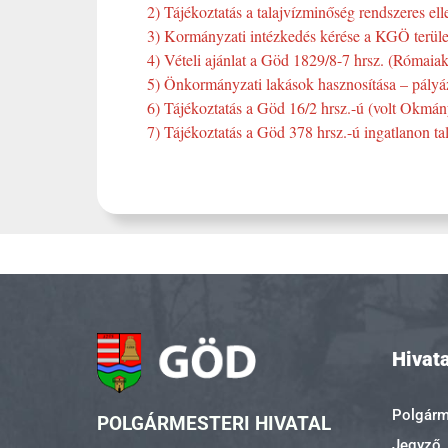
2) Tájékoztatás a talajvízminőség rendszeres el
3) Kormányzati intézkedés kérése a KGÖ terüle
4) Vételi ajánlat a Göd 1829/8-7 hrsz. (Rómaiak 
5) Önkormányzati lakások hasznosítása – pályáz
6) Tájékoztatás a Göd 16/2 hrsz.-ú (volt Okmányi
7) Tájékoztatás a Göd 378 hrsz.-ú ingatlanon tal
Hivata
Polgárme
POLGÁRMESTERI HIVATAL
Jegyző