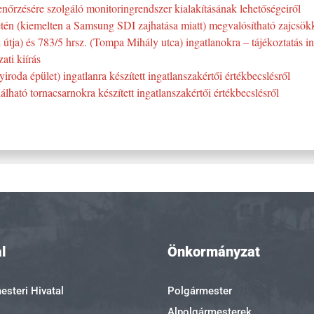
lenőrzésére szolgáló monitoringrendszer kialakításának lehetőségeiről
tén (kiemelten a Samsung SDI zajhatása miatt) megvalósítható zajcsök
útja) és 783/5 hrsz. (Tompa Mihály utca) ingatlanokra – tájékoztatás in
ati kiírás
roda épület) ingatlanra készített ingatlanszakértői értékbecslésről
álható tornacsarnokra készített ingatlanszakértői értékbecslésről
l
Önkormányzat
steri Hivatal
Polgármester
Alpolgármesterek