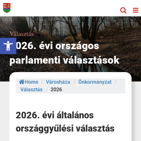
Kihagyás
Választás
Eszköztár megnyitása
2026. évi országos
parlamenti választások
Home
/
Városháza
/
Önkormányzat
/
Választás
/
2026
2026. évi általános
országgyűlési választás