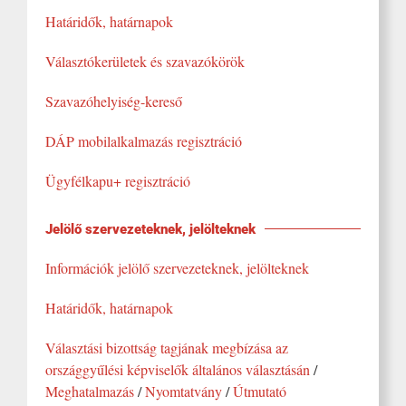
Határidők, határnapok
Választókerületek és szavazókörök
Szavazóhelyiség-kereső
DÁP mobilalkalmazás regisztráció
Ügyfélkapu+ regisztráció
Jelölő szervezeteknek, jelölteknek
Információk jelöl
ő szervezeteknek, jel
ölteknek
Határidők, határnapok
Választási bizottság tagjának megbízása az
országgyűlési képviselők általános választásán
/
Meghatalmazás
/
Nyomtatvány
/
Útmutató