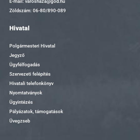
E-mail: varoshaza@god.hu
Zöldszám: 06-80/890-089
Hivatal
Polgármesteri Hivatal
Jegyző
Ügyfélfogadás
Szervezeti felépítés
Hivatali telefonkönyv
Nyomtatványok
Ügyintézés
Pályázatok, támogatások
Üvegzseb