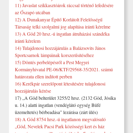
11) Javaslat szikkasztóárok ráccsal történő lefedésére
az Őszapó utcában
12) A Dunakanyar Építő Korlátolt Felelősségű
Társaság telki szolgalmi jog alapítása iránti kérelme
13) A Göd 20 hrsz.-ú ingatlan átruházási szándéka
iránti kérelem
14) Tulajdonosi hozzájárulás a Balázsovits János
Sportcsarnok lámpáinak korszerűsítéséhez
15) Döntés perbelépésről a Pest Megyei
Kormányhivatal PE-06/KTF/29568-35/2021. számú
határozata ellen indított perben
16) Kerékpár szerelőpont létesítésére tulajdonosi
hozzájárulás kérése
17) „A Göd belterület 3255/2 hrsz. (2132 Göd, Jósika
u. 14.) alatti ingatlan (vendéglátó egység Büfé
üzemeltetés) bérbeadása” lezárása (zárt ülés)
18) A Göd 8754 hrsz.-ú ingatlanon megvalósuló
„Göd, Nevelek Pacsi Park közösségi kert és ház