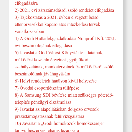
elfogadására
2) 2021. évi zárszámadásról szóló rendelet elfogadása
3) Tájékoztatás a 2021. évben elvégzett belső
ellenőrzésekkel kapcsolatos intézkedési tervek
vonatkozásában
4) A Gödi Hulladékgazdálkodási Nonprofit Kft. 2021.
évi beszámolójának elfogadása
5) Javaslat a Göd Városi Könyvtár feladatainak,
működési követelményeinek, gyűjtőköri
szabályzatának, munkaterveinek és működésről szóló
beszámolóinak jóváhagyására
6) Helyi rendeletek hatályon kívül helyezése
7) Óvodai csoportlétszám túllépése
8) A Samsung SDI bővítése miatt szükséges póterdő-
telepítés pénzügyi elszámolása
9) Javaslat az alapellátásban dolgozó orvosok
praxistámogatásának felülvizsgálatára
10) Javaslat a „Gödi homokozók homokcseréje”
tárgyú beszerzési eljárás lezárására