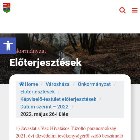
Kihagyás
Eszköztár megnyitása
Önkormányzat
Előterjesztések
Home
/
Városháza
/
Önkormányzat
/
Előterjesztések
/
Képviselő-testület előterjesztések
/
Dátum szerint – 2022
/
2022. május 26-i ülés
1) Javaslat a Vác Hivatásos Tűzoltó-parancsnokság
2021. évi tűzvédelmi tevékenységéről szóló beszámoló