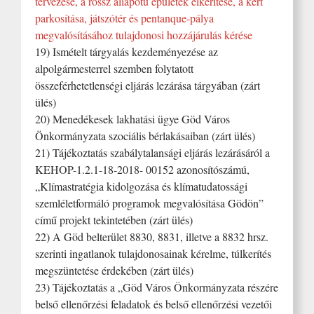
tervezése, a rossz állapotú épületek elkerítése, a kert
parkosítása, játszótér és pentanque-pálya
megvalósításához tulajdonosi hozzájárulás kérése
19) Ismételt tárgyalás kezdeményezése az
alpolgármesterrel szemben folytatott
összeférhetetlenségi eljárás lezárása tárgyában (zárt
ülés)
20) Menedékesek lakhatási ügye Göd Város
Önkormányzata szociális bérlakásaiban (zárt ülés)
21) Tájékoztatás szabálytalansági eljárás lezárásáról a
KEHOP-1.2.1-18-2018- 00152 azonosítószámú,
„Klímastratégia kidolgozása és klímatudatossági
szemléletformáló programok megvalósítása Gödön”
című projekt tekintetében (zárt ülés)
22) A Göd belterület 8830, 8831, illetve a 8832 hrsz.
szerinti ingatlanok tulajdonosainak kérelme, túlkerítés
megszüntetése érdekében (zárt ülés)
23) Tájékoztatás a „Göd Város Önkormányzata részére
belső ellenőrzési feladatok és belső ellenőrzési vezetői