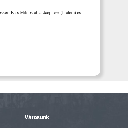
kéri-Kiss Miklós út járdaépítése (I. ütem) és
Városunk