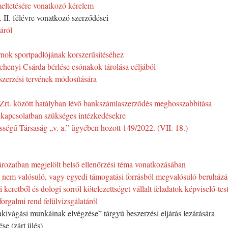
meltetésére vonatkozó kérelem
II. félévre vonatkozó szerződései
áról
rnok sportpadlójának korszerűsítéséhez
enyi Csárda bérlése csónakok tárolása céljából
zerzési tervének módosítására
t. között hatályban lévő bankszámlaszerződés meghosszabbítása
 kapcsolatban szükséges intézkedésekre
sségű Társaság „v. a.” ügyében hozott 149/2022. (VII. 18.)
ározatban megjelölt belső ellenőrzési téma vonatkozásában
g nem valósuló, vagy egyedi támogatási forrásból megvalósuló beruházá
 keretből és dologi sorról kötelezettséget vállalt feladatok képviselő-te
forgalmi rend felülvizsgálatáról
akivágási munkáinak elvégzése” tárgyú beszerzési eljárás lezárására
se (zárt ülés)