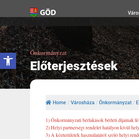
Kihagyás
Váro
Önkormányzat
Eszköztár megnyitása
Előterjesztések
Home
/
Városháza
/
Önkormányzat
/
E
1) Önkormányzati bérlakások bérleti díjainak fe
2) Helyi partnerségi rendelet hatályon kívül hel
3) A közterületek használatáról szóló helyi ren