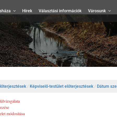
sháza
Hírek
Választási információk
Városunk
lőterjesztések
/
Képviselő-testület előterjesztések
/
Dátum szer
lülvizsgálata
yezése
delet módosítása