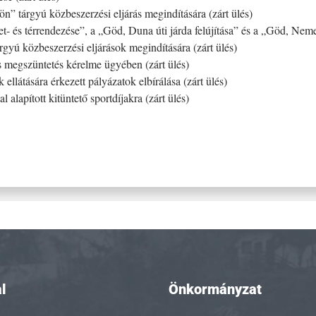
n” tárgyú közbeszerzési eljárás megindítására (zárt ülés)
- és térrendezése”, a „Göd, Duna úti járda felújítása” és a „Göd, Nemes
rgyú közbeszerzési eljárások megindítására (zárt ülés)
s megszüntetés kérelme ügyében (zárt ülés)
llátására érkezett pályázatok elbírálása (zárt ülés)
alapított kitüntető sportdíjakra (zárt ülés)
l
Önkormányzat