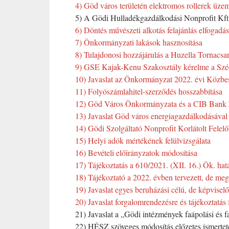
4) Göd város területén elektromos rollerek üze
5) A Gödi Hulladékgazdálkodási Nonprofit Kft. 
6) Döntés művészeti alkotás felajánlás elfogadás
7) Önkormányzati lakások hasznosítása
8) Tulajdonosi hozzájárulás a Huzella Tornacsa
9) GSE Kajak-Kenu Szakosztály kérelme a Széch
10) Javaslat az Önkormányzat 2022. évi Közbes
11) Folyószámlahitel-szerződés hosszabbítása
12) Göd Város Önkormányzata és a CIB Bank Zr
13) Javaslat Göd város energiagazdálkodásával
14) Gödi Szolgáltató Nonprofit Korlátolt Felelő
15) Helyi adók mértékének felülvizsgálata
16) Bevételi előirányzatok módosítása
17) Tájékoztatás a 610/2021. (XII. 16.) Ök. hat
18) Tájékoztató a 2022. évben tervezett, de me
19) Javaslat egyes beruházási célú, de képviselői
20) Javaslat forgalomrendezésre és tájékoztatás 
21) Javaslat a „Gödi intézmények faápolási és f
22) HÉSZ szöveges módosítás előzetes ismerteté