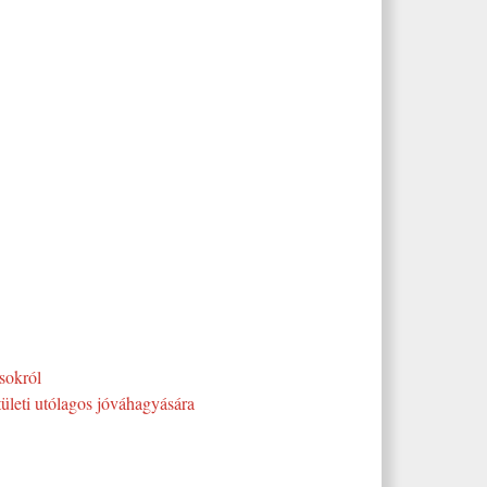
sokról
stületi utólagos jóváhagyására