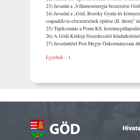
23) Javaslat a „Villamosenergia beszerzése Gödö
24) Javaslat a „Göd, Bozóky Gyula tér környezet
csapadékvíz-elvezetésének építése (II. ütem)” tá
25) Tájékoztatás a Penta Kft. keretmegállapodá
26) A Gödi Körkép főszerkesztői feladatkörének e
27) Javaslattétel Pest Megye Önkormányzata által 
Egyebek – 1.
Hivata