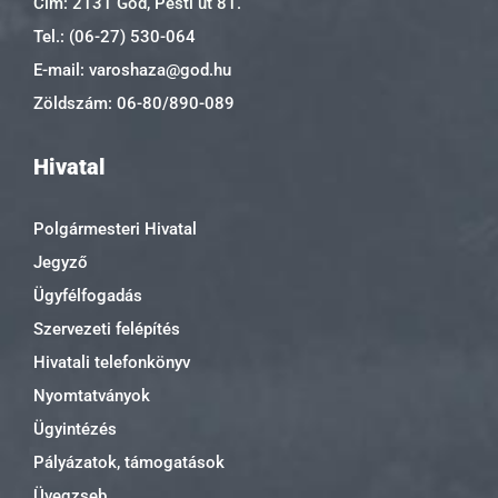
Cím: 2131 Göd, Pesti út 81.
Tel.: (06-27) 530-064
E-mail: varoshaza@god.hu
Zöldszám: 06-80/890-089
Hivatal
Polgármesteri Hivatal
Jegyző
Ügyfélfogadás
Szervezeti felépítés
Hivatali telefonkönyv
Nyomtatványok
Ügyintézés
Pályázatok, támogatások
Üvegzseb