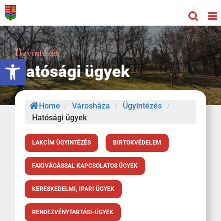
Kihagyás
Ügyintézés
Eszköztár megnyitása
Hatósági ügyek
Home
/
Városháza
/
Ügyintézés
/
Hatósági ügyek
LAKCÍM ÜGYINTÉZÉS
BIRTOKVÉDELEM
FAKIVÁGÁSSAL KAPCSOLATOS ÜGYEK
KERESKEDELMI, IPARI ÜGYEK
RENDEZVÉNYTARTÁSI-ÜGYEK