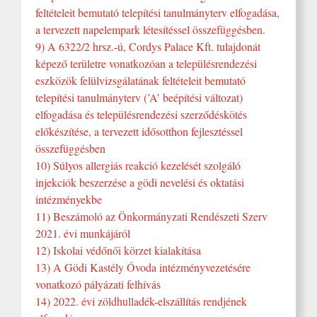
feltételeit bemutató telepítési tanulmányterv elfogadása,
a tervezett napelempark létesítéssel összefüggésben.
9) A 6322/2 hrsz.-ú, Cordys Palace Kft. tulajdonát
képező területre vonatkozóan a településrendezési
eszközök felülvizsgálatának feltételeit bemutató
telepítési tanulmányterv (’A’ beépítési változat)
elfogadása és településrendezési szerződéskötés
előkészítése, a tervezett idősotthon fejlesztéssel
összefüggésben
10) Súlyos allergiás reakció kezelését szolgáló
injekciók beszerzése a gödi nevelési és oktatási
intézményekbe
11) Beszámoló az Önkormányzati Rendészeti Szerv
2021. évi munkájáról
12) Iskolai védőnői körzet kialakítása
13) A Gödi Kastély Óvoda intézményvezetésére
vonatkozó pályázati felhívás
14) 2022. évi zöldhulladék-elszállítás rendjének