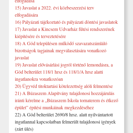
elfogadása
15) Javaslat a 2022. évi közbeszerzési terv
elfogadására
16) Pályázati tájékoztató és pályázati döntési javaslatok
17) Javaslat a Kincsem Udvarház fűtési rendszerének
kiépítésére és terveztetésére
18) A Göd településen működő szavazatszámláló
bizottságok tagjainak megválasztására vonatkozó
javaslat
19) Javaslat elővásárlási jogról történő lemondásra, a
Göd belterület 118/1 hrsz és 118/1/A hrsz alatti
ingatlanokra vonatkozóan
20) Ügyvéd titoktartási kötelezettség alóli felmentése
21) A Búzaszem Alapítvány tulajdonosi hozzájárulás
iránti kérelme a „Búzaszem Iskola tornaterem és étkező
épület” építési munkáinak megkezdéséhez
22) A Göd belterület 2690/8 hrsz. alatt nyilvántartott
ingatlannal kapcsolatban felmerült tulajdonosi igények
(zárt ülés)