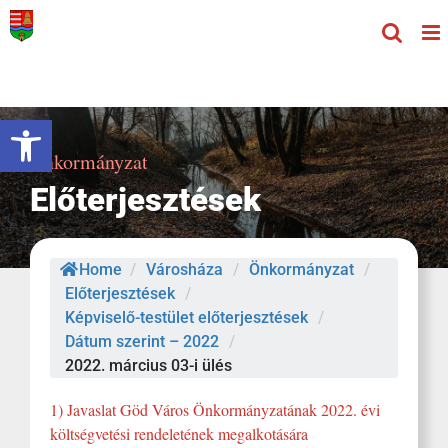
Kihagyás
Eszköztár megnyitása
Önkormányzat
Előterjesztések
Home
/
Városháza
/
Önkormányzat
/
Előterjesztések
/
Képviselő-testület előterjesztések
/
Dátum szerint – 2022
/
2022. március 03-i ülés
1) Javaslat Göd Város Önkormányzatának 2022. évi
költségvetési rendeletének megalkotására