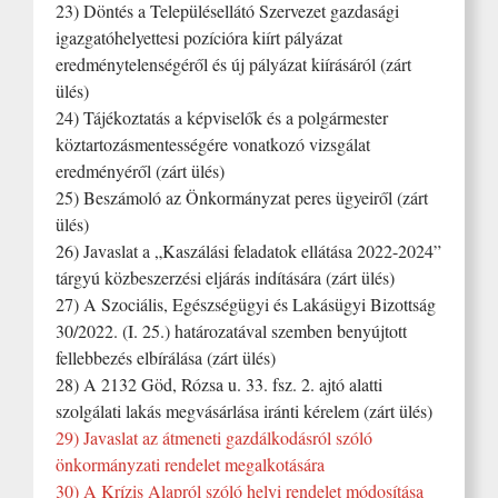
23) Döntés a Településellátó Szervezet gazdasági
igazgatóhelyettesi pozícióra kiírt pályázat
eredménytelenségéről és új pályázat kiírásáról (zárt
ülés)
24) Tájékoztatás a képviselők és a polgármester
köztartozásmentességére vonatkozó vizsgálat
eredményéről (zárt ülés)
25) Beszámoló az Önkormányzat peres ügyeiről (zárt
ülés)
26) Javaslat a „Kaszálási feladatok ellátása 2022-2024”
tárgyú közbeszerzési eljárás indítására (zárt ülés)
27) A Szociális, Egészségügyi és Lakásügyi Bizottság
30/2022. (I. 25.) határozatával szemben benyújtott
fellebbezés elbírálása (zárt ülés)
28) A 2132 Göd, Rózsa u. 33. fsz. 2. ajtó alatti
szolgálati lakás megvásárlása iránti kérelem (zárt ülés)
29) Javaslat az átmeneti gazdálkodásról szóló
önkormányzati rendelet megalkotására
30) A Krízis Alapról szóló helyi rendelet módosítása