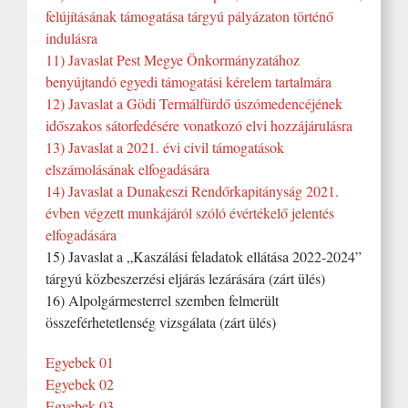
felújításának támogatása tárgyú pályázaton történő
indulásra
11) Javaslat Pest Megye Önkormányzatához
benyújtandó egyedi támogatási kérelem tartalmára
12) Javaslat a Gödi Termálfürdő úszómedencéjének
időszakos sátorfedésére vonatkozó elvi hozzájárulásra
13) Javaslat a 2021. évi civil támogatások
elszámolásának elfogadására
14) Javaslat a Dunakeszi Rendőrkapitányság 2021.
évben végzett munkájáról szóló évértékelő jelentés
elfogadására
15) Javaslat a „Kaszálási feladatok ellátása 2022-2024”
tárgyú közbeszerzési eljárás lezárására (zárt ülés)
16) Alpolgármesterrel szemben felmerült
összeférhetetlenség vizsgálata (zárt ülés)
Egyebek 01
Egyebek 02
Egyebek 03