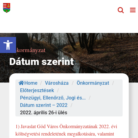
Kihagyás
Eszköztár megnyitása
Önkormányzat
Dátum szerint
Home
/
Városháza
/
Önkormányzat
/
Előterjesztések
/
Pénzügyi, Ellenőrző, Jogi és...
/
Dátum szerint – 2022
/
2022. április 26-i ülés
1) Javaslat Göd Város Önkormányzatának 2022. évi
költségvetési rendeletének megalkotására, valamint