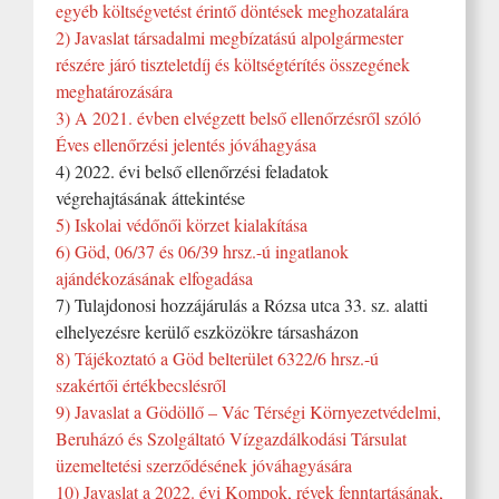
egyéb költségvetést érintő döntések meghozatalára
2) Javaslat társadalmi megbízatású alpolgármester
részére járó tiszteletdíj és költségtérítés összegének
meghatározására
3) A 2021. évben elvégzett belső ellenőrzésről szóló
Éves ellenőrzési jelentés jóváhagyása
4) 2022. évi belső ellenőrzési feladatok
végrehajtásának áttekintése
5) Iskolai védőnői körzet kialakítása
6) Göd, 06/37 és 06/39 hrsz.-ú ingatlanok
ajándékozásának elfogadása
7) Tulajdonosi hozzájárulás a Rózsa utca 33. sz. alatti
elhelyezésre kerülő eszközökre társasházon
8) Tájékoztató a Göd belterület 6322/6 hrsz.-ú
szakértői értékbecslésről
9) Javaslat a Gödöllő – Vác Térségi Környezetvédelmi,
Beruházó és Szolgáltató Vízgazdálkodási Társulat
üzemeltetési szerződésének jóváhagyására
10) Javaslat a 2022. évi Kompok, révek fenntartásának,