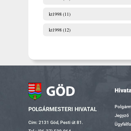
kt1998 (11)
kt1998 (12)
Hivata
Polgárme
POLGÁRMESTERI HIVATAL
Jegyző
Cím: 2131 Göd, Pesti út 81.
Ügyfélf