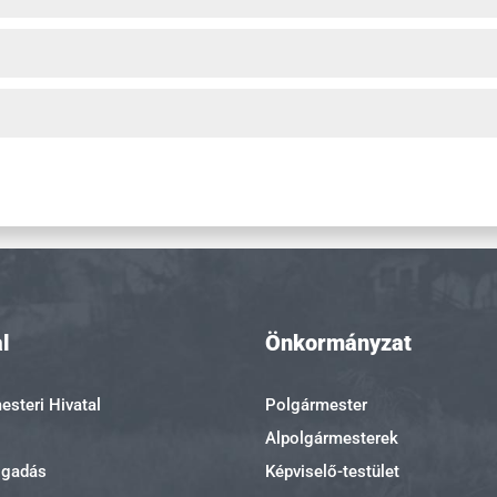
l
Önkormányzat
steri Hivatal
Polgármester
Alpolgármesterek
ogadás
Képviselő-testület