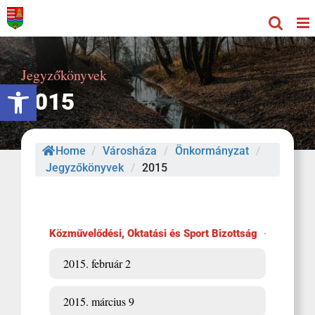
Kihagyás
Jegyzőkönyvek
Eszköztár megnyitása
2015
Home
/
Városháza
/
Önkormányzat
/
Jegyzőkönyvek
/
2015
Közművelődési, Oktatási és Sport Bizottság
2015. február 2
2015. március 9