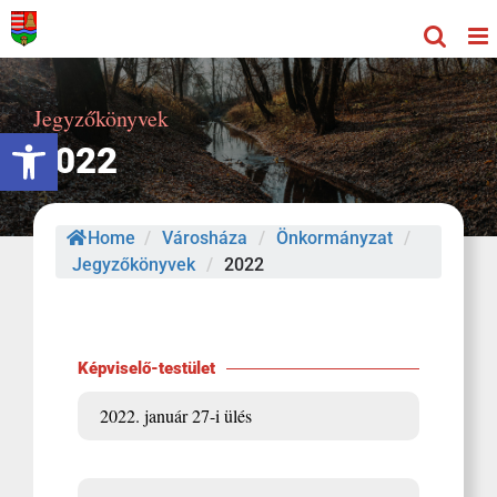
Kihagyás
Jegyzőkönyvek
Eszköztár megnyitása
2022
Home
/
Városháza
/
Önkormányzat
/
Jegyzőkönyvek
/
2022
Képviselő-testület
2022. január 27-i ülés