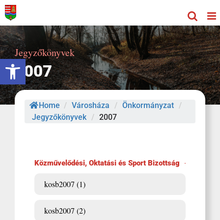
Kihagyás
Jegyzőkönyvek
Eszköztár megnyitása
2007
Home
/
Városháza
/
Önkormányzat
/
Jegyzőkönyvek
/
2007
Közművelődési, Oktatási és Sport Bizottság
kosb2007 (1)
kosb2007 (2)