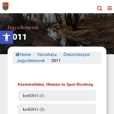
Kihagyás
Jegyzőkönyvek
Eszköztár megnyitása
2011
Home
/
Városháza
/
Önkormányzat
/
Jegyzőkönyvek
/
2011
Közművelődési, Oktatási és Sport Bizottság
kosb2011 (1)
kosb2011 (2)