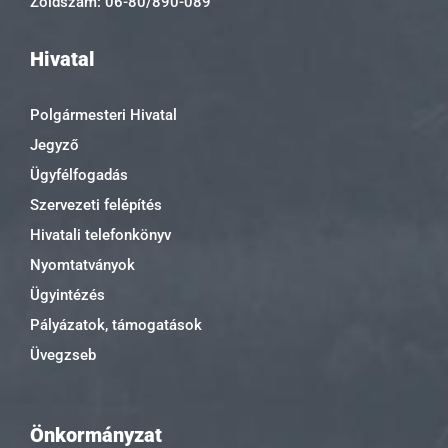
Zöldszám: 06-80/890-089
Hivatal
Polgármesteri Hivatal
Jegyző
Ügyfélfogadás
Szervezeti felépítés
Hivatali telefonkönyv
Nyomtatványok
Ügyintézés
Pályázatok, támogatások
Üvegzseb
Önkormányzat